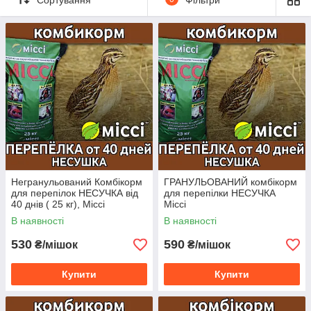
Негранульований Комбікорм
ГРАНУЛЬОВАНИЙ комбікорм
для перепілок НЕСУЧКА від
для перепілки НЕСУЧКА
40 днів ( 25 кг), Міссі
Міссі
В наявності
В наявності
530
590
₴/мішок
₴/мішок
Купити
Купити