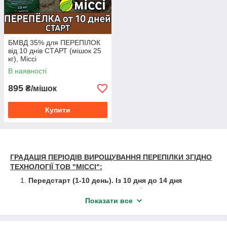
БМВД 35% для ПЕРЕПІЛОК
від 10 днів СТАРТ (мішок 25
кг), Міссі
В наявності
895
₴/мішок
Купити
ГРАДАЦІЯ ПЕРІОДІВ ВИРОЩУВАННЯ ПЕРЕПІЛКИ ЗГІДНО
ТЕХНОЛОГІЇ ТОВ "МІССІ":
Передстарт (1-10 день). Із 10 дня до 14 дня
перепілка перехдить до періоду Старт;
Показати все
Старт(10-40 днів). із 40 дня перепілку готують до
яйцекладки або ж догодовують для забою (для
догодовування використовують комбікорм Ріст,