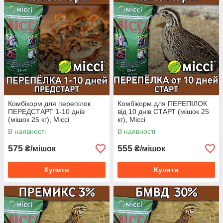
Комбікорм для перепілок
Комбікорм для ПЕРЕПІЛОК
ПЕРЕДСТАРТ 1-10 днів
від 10 днів СТАРТ (мішок 25
(мішок 25 кг), Міссі
кг), Міссі
В наявності
В наявності
575
555
₴/мішок
₴/мішок
Купити
Купити