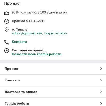
або ж продовжують годувати комбікормом Старт);
Про нас
Ріст (40 день - до забою);
98% позитивних з 103 відгуків за рік
Несучка (з 40 дня протягом всього періоду
яйцекладки).
Працює з 14.11.2016
Клієнт може впливати на кінцевий склад товарів. Усі
м. Тиврів
уточнення здійснюються по телефону.
arturvyt@gmail.com, Тиврів, Україна
Контакти
Сьогодні вихідний
Показати весь графік роботи
Про нас
Контакти
Доставка та оплата
Графік роботи