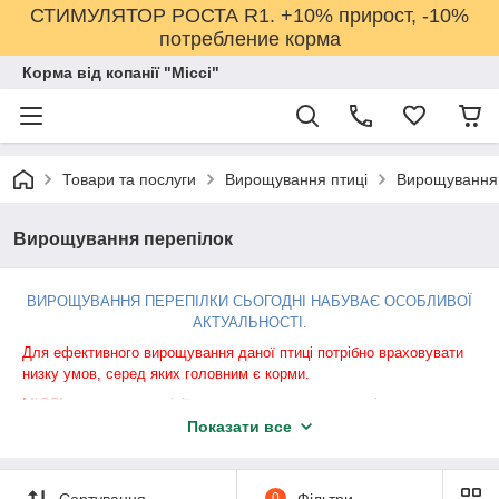
СТИМУЛЯТОР РОСТА R1. +10% прирост, -10%
потребление корма
Корма від копанії "Міссі"
Товари та послуги
Вирощування птиці
Вирощування 
Вирощування перепілок
ВИРОЩУВАННЯ ПЕРЕПІЛКИ СЬОГОДНІ НАБУВАЄ ОСОБЛИВОЇ
АКТУАЛЬНОСТІ.
Для ефективного вирощування даної птиці потрібно враховувати
низку умов, серед яких головним є корми.
МІССІ пропонує три лінії для вирощування перепелів:
Показати все
1.
КОМБІКОРМА
2.
ПРЕМІКСИ
Сортування
0
Фільтри
3.
БМВД (білково-вітамінно-мінеральні добавки).