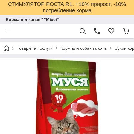
СТИМУЛЯТОР РОСТА R1. +10% прирост, -10%
потребление корма
Корма від копанії "Міссі"
Товари та послуги
Корм для собак та котів
Сухий кор