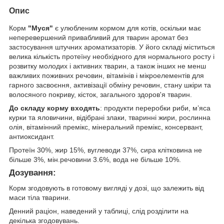
Опис
Корм
"Муся"
є улюбленим кормом для котів, оскільки має
неперевершений привабливий для тварин аромат без
застосування штучних ароматизаторів. У його складі міститься
велика кількість протеїну необхідного для нормального росту і
розвитку молодих і активних тварин, а також інших не менш
важливих поживних речовин, вітамінів і мікроелементів для
гарного засвоєння, активізації обміну речовин, стану шкіри та
волосяного покриву, кісток, загального здоров'я тварин.
До складу корму входять
: продукти переробки риби, м’яса
курки та яловичини, відібрані злаки, тваринні жири, рослинна
олія, вітамінний премікс, мінеральний премікс, консервант,
антиоксидант.
Протеїн 30%, жир 15%, вуглеводи 37%, сира клітковина не
більше 3%, мін.речовини 3.6%, вода не більше 10%.
Дозування:
Корм згодовують в готовому вигляді у дозі, що залежить від
маси тіла тварини.
Денний раціон, наведений у таблиці, слід розділити на
декілька згодовувань.