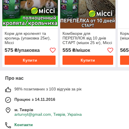
Корм для кроленят та
Комбікорм для
Корм
кролиць (упаковка 25кг),
ПЕРЕПІЛОК від 10 днів
(міш
Міссі
СТАРТ (мішок 25 кг), Міссі
575
555
565
₴/упаковка
₴/мішок
Купити
Купити
Про нас
98% позитивних з 103 відгуків за рік
Працює з 14.11.2016
м. Тиврів
arturvyt@gmail.com, Тиврів, Україна
Контакти