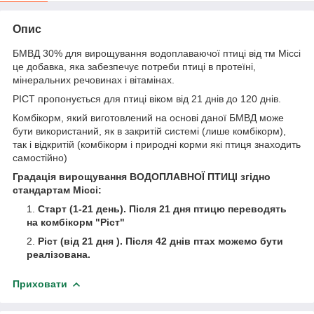
Опис
БМВД 30% для вирощування водоплаваючої птиці від тм Міссі
це добавка, яка забезпечує потреби птиці в протеїні,
мінеральних речовинах і вітамінах.
РІСТ пропонується для птиці віком від 21 днів до 120 днів.
Комбікорм, який виготовлений на основі даної БМВД може
бути використаний, як в закритій системі (лише комбікорм),
так і відкритій (комбікорм і природні корми які птиця знаходить
самостійно)
Градація вирощування ВОДОПЛАВНОЇ ПТИЦІ згідно
стандартам Міссі:
Старт (1-21 день). Після 21 дня птицю переводять
на комбікорм "Ріст"
Ріст (від 21 дня ). Після 42 днів птах можемо бути
реалізована.
Приховати