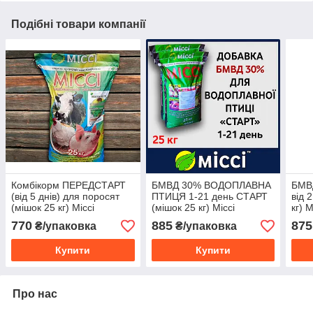
Подібні товари компанії
Комбікорм ПЕРЕДСТАРТ
БМВД 30% ВОДОПЛАВНА
БМВ
(від 5 днів) для поросят
ПТИЦЯ 1-21 день СТАРТ
від 
(мішок 25 кг) Міссі
(мішок 25 кг) Міссі
кг) М
770
885
875
₴/упаковка
₴/упаковка
Купити
Купити
Про нас