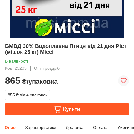
БМВД 30% Водоплавна Птиця від 21 дня Ріст
(мішок 25 кг) Міссі
В наявності
Код: 23203
Опт і роздріб
865
₴/упаковка
855 ₴
від 4 упаковок
Купити
Опис
Характеристики
Доставка
Оплата
Умови п