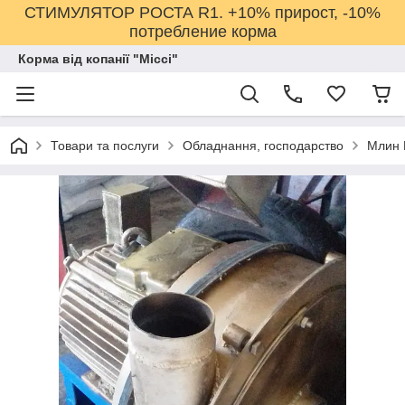
СТИМУЛЯТОР РОСТА R1. +10% прирост, -10%
потребление корма
Корма від копанії "Міссі"
Товари та послуги
Обладнання, господарство
Млин 