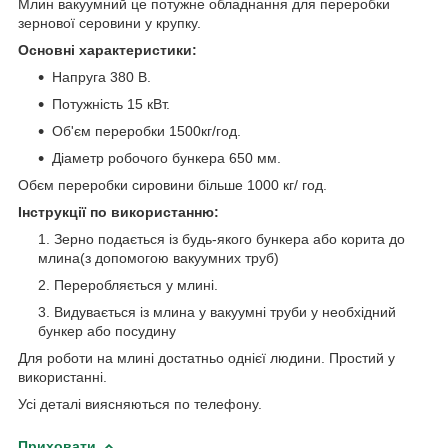
Млин вакуумний це потужне обладнання для переробки
зернової серовини у крупку.
Основні характеристики:
Напруга 380 В.
Потужність 15 кВт.
Об'єм переробки 1500кг/год.
Діаметр робочого бункера 650 мм.
Обєм переробки сировини більше 1000 кг/ год.
Інструкції по використанню:
Зерно подається із будь-якого бункера або корита до
млина(з допомогою вакуумних труб)
Переробляється у млині.
Видувається із млина у вакуумні труби у необхідний
бункер або посудину
Для роботи на млині достатньо однієї людини. Простий у
використанні.
Усі деталі виясняються по телефону.
Приховати