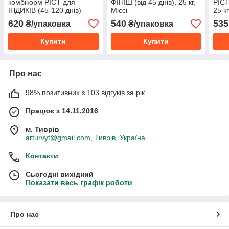
комбікорм РІСТ для
ФІНІШ (від 45 днів), 25 кг,
РІСТ
ІНДИКІВ (45-120 днів)
Міссі
25 к
великого кросу (мішок 25
620
540
535
₴/упаковка
₴/упаковка
кг), Міссі
Купити
Купити
Про нас
98% позитивних з 103 відгуків за рік
Працює з 14.11.2016
м. Тиврів
arturvyt@gmail.com, Тиврів, Україна
Контакти
Сьогодні вихідний
Показати весь графік роботи
Про нас