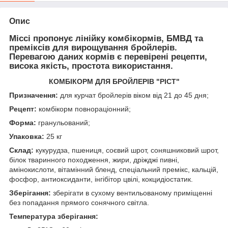
Опис
Міссі пропонує лінійку комбікормів, БМВД та
преміксів для вирощування бройлерів.
Перевагою даних кормів є перевірені рецепти,
висока якість, простота використання.
КОМБ
ІКОРМ ДЛЯ БРОЙЛЕРІВ "РІСТ"
Призначення:
для курчат бройлерів віком від 21 до 45 дня;
Рецепт:
комбікорм повнораціонний;
Форма:
гранульований;
Упаковка:
25 кг
Склад:
кукурудза, пшениця, соєвий шрот, соняшниковий шрот,
білок тваринного походження, жири, дріжджі пивні,
амінокислоти, вітамінний бленд, спеціальний премікс, кальцій,
фосфор, антиоксиданти, інгібітор цвілі, кокцидіостатик.
Зберігання:
зберігати в сухому вентильованому приміщенні
без попадання прямого сонячного світла.
Температура зберігання: