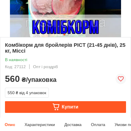
Комбікорм для бройлерів РІСТ (21-45 днів), 25
кг, Міссі
В наявності
Код: 27112
Опт і роздріб
560
₴/упаковка
550 ₴
від 4 упаковок
Купити
Опис
Характеристики
Доставка
Оплата
Умови п