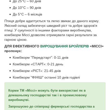
До 25°С – 60 днів
До 10°С – 90 днів
До 5°С – 6 місяців
Птиця добре адаптується та легко звикає до даного корму.
Якісний склад забезпечує швидкий ріст та добре здоров'я
птиці. У сукупності із іншими факторами виробництва,
комбікорм Міссі дозволяє отримувати гарні результати за
гарною ціною.
ДЛЯ ЕФЕКТИВНОГО
ВИРОЩУВАННЯ БРОЙЛЕРІВ
«МІССІ»
пропонує:
Комбікорм "Передстарт": 0-11 днів
Комбікорм «СТАРТ»: 0-21 день
Комбікорм «РІСТ»: 21-45 днів
Комбікорм "ФІНІШ" останні 10 днів годівлі
Корми ТМ «Міссі» можуть бути використані як в
домашньому господарстві так і в промисловому
виробництві.
Запрошуємо до співпраці фермерські господарства а