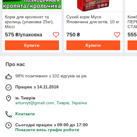
Корм для кроленят та
Сухий корм Муся
Комб
кролиць (упаковка 25кг),
Яловичина для котів, 10 кг
ПЕРЕ
Міссі
СТАР
575
750
555
₴/упаковка
₴
Купити
Купити
Про нас
98% позитивних з 102 відгуків за рік
Працює з 14.11.2016
м. Тиврів
arturvyt@gmail.com, Тиврів, Україна
Контакти
Сьогодні працює з 09:00 до 17:00
Показати весь графік роботи