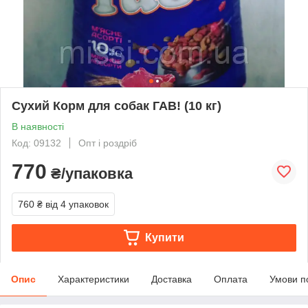
Сухий Корм для собак ГАВ! (10 кг)
В наявності
Код: 09132
Опт і роздріб
770
₴/упаковка
760 ₴
від 4 упаковок
Купити
Опис
Характеристики
Доставка
Оплата
Умови п